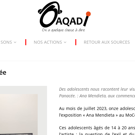
 SONS
NOS ACTIONS
RETOUR AUX SOURCES
ée
Des adolescents nous racontent leur vis
eg
Panacée. :
Ana Mendieta, aux commenc
Au mois de juillet 2023, onze adoles
l’exposition « Ana Mendieta » au Mo
Ces adolescents âgés de 14 à 20 ans
l’artiste : la question de l’exil et 