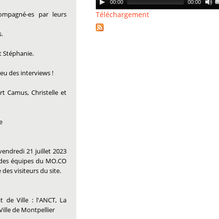
00:00
00:00
Player
Téléchargement
ompagné-es par leurs
A
k
s.
t
t Stéphanie.
i
o
eu des interviews !
d
v
t Camus, Christelle et
e
endredi 21 juillet 2023
, des équipes du MO.CO
des visiteurs du site.
 de Ville : l'ANCT, La
Ville de Montpellier