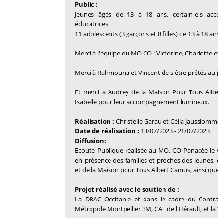
Public :
Jeunes âgés de 13 à 18 ans, certain-e-s acc
éducatrices
11 adolescents (3 garçons et 8 filles) de 13 à 18 an
Merci à l'équipe du MO.CO : Victorine, Charlotte e
Merci à Rahmouna et Vincent de s'être prêtés au j
Et merci à Audrey de la Maison Pour Tous Alber
Isabelle pour leur accompagnement lumineux.
Réalisation :
Christelle Garau et Célia Jaussiomm
Date de réalisation :
18/07/2023
-
21/07/2023
Diffusion:
Ecoute Publique réalisée au MO. CO Panacée le v
en présence des familles et proches des jeunes
et de la Maison pour Tous Albert Camus, ainsi que 
Projet réalisé avec le soutien de :
La DRAC Occitanie et dans le cadre du Contrat
Métropole Montpellier 3M, CAF de l'Hérault, et la 