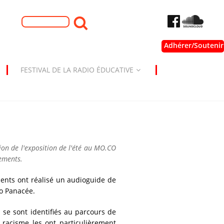
Formulaire de
Rechercher
recherche
Adhérer/Soutenir
FESTIVAL DE LA RADIO ÉDUCATIVE
ion de l'exposition de l'été au MO.CO
ements.
cents ont réalisé un audioguide de
Co Panacée.
 se sont identifiés au parcours de
du racisme les ont particulièrement