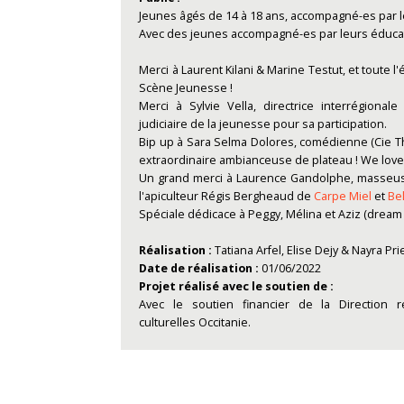
Jeunes âgés de 14 à 18 ans, accompagné-es par l
Avec des jeunes accompagné-es par leurs éducat
Merci à Laurent Kilani & Marine Testut, et toute 
Scène Jeunesse !
Merci à Sylvie Vella, directrice interrégional
judiciaire de la jeunesse pour sa participation.
Bip up à Sara Selma Dolores, comédienne (Cie Th
extraordinaire ambianceuse de plateau ! We love
Un grand merci à Laurence Gandolphe, masseu
l'apiculteur Régis Bergheaud de
Carpe Miel
et
Be
Spéciale dédicace à Peggy, Mélina et Aziz (dream 
Réalisation :
Tatiana Arfel, Elise Dejy & Nayra Pri
Date de réalisation :
01/06/2022
Projet réalisé avec le soutien de :
Avec le soutien financier de la Direction r
culturelles Occitanie.