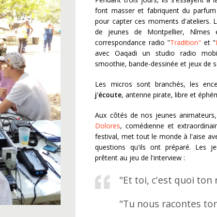
font masser et fabriquent du parfum 
pour capter ces moments d'ateliers. 
de jeunes de Montpellier, Nîmes e
correspondance radio "
Tradition"
et "
avec Oaqadi un studio radio mobile
smoothie, bande-dessinée et jeux de so
Les micros sont branchés, les ence
j'écoute
, antenne pirate, libre et éphé
Aux côtés de nos jeunes animateurs, 
Dolores
, comédienne et extraordinai
festival, met tout le monde à l'aise ave
questions qu'ils ont préparé. Les j
prêtent au jeu de l'interview :
"Et toi, c'est quoi ton
"Tu nous racontes ton