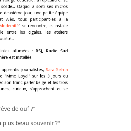
solide... Oaqadi a sorti ses micros
Le deuxième jour, une petite équipe
t Alès, tous participant-es à la
Modernité
" se rencontre, et installe
 entre les cigales, les ateliers
ciété...
intes allumées :
RSJ, Radio Sud
mère est installée.
apprentis journalistes,
Sara Selma
re "Mme Loyal" sur les 3 jours du
c son franc-parler belge et les trois
eunes, curieux, s'approchent et se
 rêve de ouf ?"
 plus beau souvenir ?"