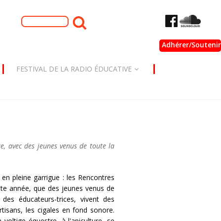
Formulaire de
Rechercher
recherche
Adhérer/Soutenir
FESTIVAL DE LA RADIO ÉDUCATIVE
e, avec des jeunes venus de toute la
e en pleine garrigue : les Rencontres
ette année, que des jeunes venus de
des éducateurs-trices, vivent des
rtisans, les cigales en fond sonore.
 voltige équestre, à l'apiculture, se