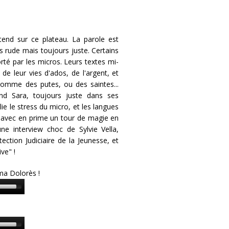
tend sur ce plateau. La parole est
is rude mais toujours juste. Certains
rté par les micros. Leurs textes mi-
 de leur vies d'ados, de l'argent, et
omme des putes, ou des saintes...
nd Sara, toujours juste dans ses
ie le stress du micro, et les langues
 avec en prime un tour de magie en
une interview choc de Sylvie Vella,
tection Judiciaire de la Jeunesse, et
ve" !
ma Dolorès !
Use
Up/Down
rrow
eys
Use