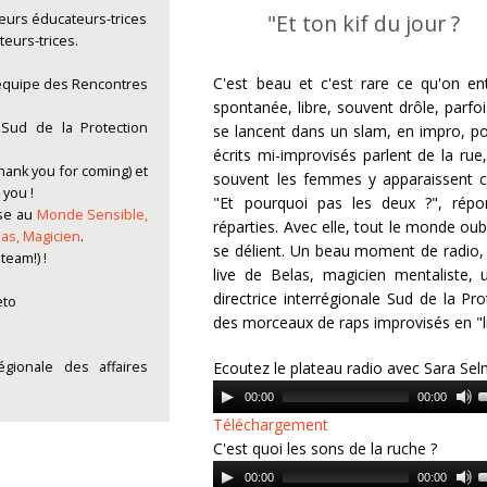
"Et ton kif du jour ?
eurs éducateurs-trices
eurs-trices.
C'est beau et c'est rare ce qu'on en
l'équipe des Rencontres
spontanée, libre, souvent drôle, parfo
e Sud de la Protection
se lancent dans un slam, en impro, po
écrits mi-improvisés parlent de la rue,
ank you for coming) et
souvent les femmes y apparaissent c
 you !
"Et pourquoi pas les deux ?", répo
se au
Monde Sensible,
réparties. Avec elle, tout le monde oubl
las, Magic
ien
.
se délient. Un beau moment de radio,
team!) !
live de Belas, magicien mentaliste, 
directrice interrégionale Sud de la Pro
eto
des morceaux de raps improvisés en "li
égionale des affaires
Ecoutez le plateau radio avec Sara Sel
Audio
00:00
00:00
Player
Téléchargement
A
C'est quoi les sons de la ruche ?
k
Audio
00:00
00:00