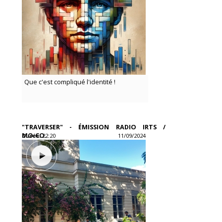
Que c'est compliqué l'identité !
"TRAVERSER" - ÉMISSION RADIO IRTS /
MO.CO.
Durée:
22:20
11/09/2024