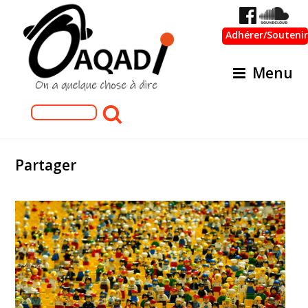
Adhérer/Soutenir
Menu
Formulaire de recherche
Rechercher
Partager
lego-1044891_1920.jpg