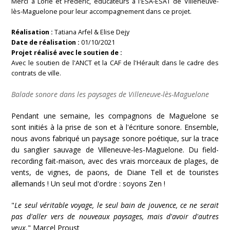
Merci à Lorie et Frédéric, éducateurs à l'ESA-ESAT de Villeneuve-
lès-Maguelone pour leur accompagnement dans ce projet.
Réalisation :
Tatiana Arfel & Elise Dejy
Date de réalisation :
01/10/2021
Projet réalisé avec le soutien de :
Avec le soutien de l'ANCT et la CAF de l'Hérault dans le cadre des
contrats de ville.
Balade sonore dans les paysages de Villeneuve-lès-Maguelone
Pendant une semaine, les compagnons de Maguelone se
sont initiés à la prise de son et à l'écriture sonore. Ensemble,
nous avons fabriqué un paysage sonore poétique, sur la trace
du sanglier sauvage de Villeneuve-les-Maguelone. Du field-
recording fait-maison, avec des vrais morceaux de plages, de
vents, de vignes, de paons, de Diane Tell et de touristes
allemands ! Un seul mot d'ordre : soyons Zen !
"
Le seul véritable voyage, le seul bain de jouvence, ce ne serait
pas d'aller vers de nouveaux paysages, mais d'avoir d'autres
yeux.
" Marcel Proust